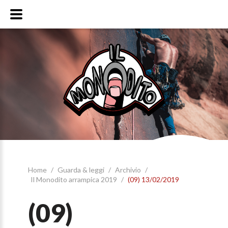
Home
/
Guarda & leggi
/
Archivio
/
Il Monodito arrampica 2019
/
(09) 13/02/2019
(09)