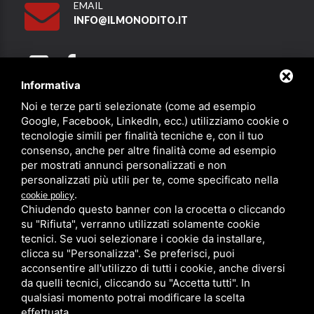
EMAIL
INFO@ILMONODITO.IT
Informativa
Noi e terze parti selezionate (come ad esempio
Partner
Google, Facebook, LinkedIn, ecc.) utilizziamo cookie o
tecnologie simili per finalità tecniche e, con il tuo
consenso, anche per altre finalità come ad esempio
per mostrati annunci personalizzati e non
personalizzati più utili per te, come specificato nella
.
cookie policy
Chiudendo questo banner con la crocetta o cliccando
su "Rifiuta", verranno utilizzati solamente cookie
PRIVACY
/
SITEMAP
/ QUESTO SITO È PROTETTO DA GOOGLE
RECAPTCHA V3,
PRIVACY POLICY
E
TERMS OF SERVICE
DI GOOGLE.
tecnici. Se vuoi selezionare i cookie da installare,
clicca su "Personalizza". Se preferisci, puoi
acconsentire all'utilizzo di tutti i cookie, anche diversi
da quelli tecnici, cliccando su "Accetta tutti". In
qualsiasi momento potrai modificare la scelta
effettuata.