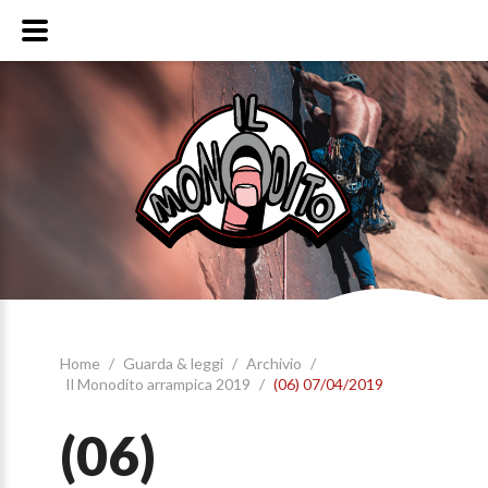
Home
/
Guarda & leggi
/
Archivio
/
Il Monodito arrampica 2019
/
(06) 07/04/2019
(06)