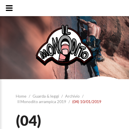
Home
/
Guarda & leggi
/
Archivio
/
Il Monodito arrampica 2019
/
(04) 10/01/2019
(04)