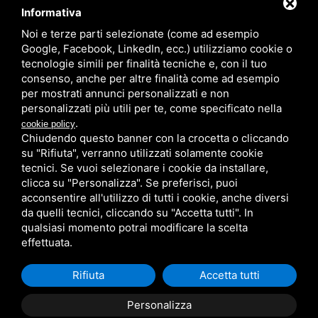
Informativa
Noi e terze parti selezionate (come ad esempio
Partner
Google, Facebook, LinkedIn, ecc.) utilizziamo cookie o
tecnologie simili per finalità tecniche e, con il tuo
consenso, anche per altre finalità come ad esempio
per mostrati annunci personalizzati e non
personalizzati più utili per te, come specificato nella
.
cookie policy
Chiudendo questo banner con la crocetta o cliccando
su "Rifiuta", verranno utilizzati solamente cookie
PRIVACY
/
SITEMAP
/ QUESTO SITO È PROTETTO DA GOOGLE
RECAPTCHA V3,
PRIVACY POLICY
E
TERMS OF SERVICE
DI GOOGLE.
tecnici. Se vuoi selezionare i cookie da installare,
clicca su "Personalizza". Se preferisci, puoi
acconsentire all'utilizzo di tutti i cookie, anche diversi
da quelli tecnici, cliccando su "Accetta tutti". In
qualsiasi momento potrai modificare la scelta
effettuata.
Rifiuta
Accetta tutti
Personalizza