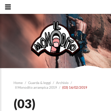
Home
/
Guarda & leggi
/
Archivio
/
Il Monodito arrampica 2019
/
(03) 16/02/2019
(03)