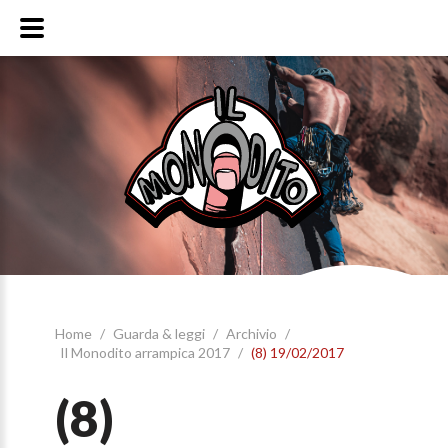
Home
/
Guarda & leggi
/
Archivio
/
Il Monodito arrampica 2017
/
(8) 19/02/2017
(8)