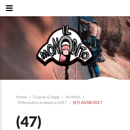
Home
/
Guarda & leggi
/
Archivio
/
Il Monodito arrampica 2017
/
(47) 26/08/2017
(47)