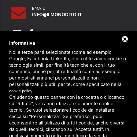
EMAIL
INFO@ILMONODITO.IT
Informativa
Noi e terze parti selezionate (come ad esempio
Partner
Google, Facebook, LinkedIn, ecc.) utilizziamo cookie o
tecnologie simili per finalità tecniche e, con il tuo
consenso, anche per altre finalità come ad esempio
per mostrati annunci personalizzati e non
personalizzati più utili per te, come specificato nella
.
cookie policy
Chiudendo questo banner con la crocetta o cliccando
su "Rifiuta", verranno utilizzati solamente cookie
PRIVACY
/
SITEMAP
/ QUESTO SITO È PROTETTO DA GOOGLE
RECAPTCHA V3,
PRIVACY POLICY
E
TERMS OF SERVICE
DI GOOGLE.
tecnici. Se vuoi selezionare i cookie da installare,
clicca su "Personalizza". Se preferisci, puoi
acconsentire all'utilizzo di tutti i cookie, anche diversi
da quelli tecnici, cliccando su "Accetta tutti". In
qualsiasi momento potrai modificare la scelta