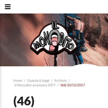
Home
/
Guarda & leggi
/
Archivio
/
Il Monodito arrampica 2017
/
(46) 20/12/2017
(46)