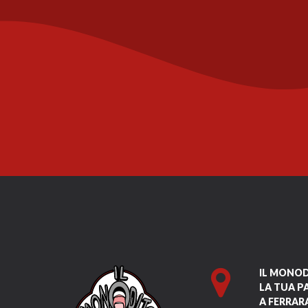
IL MONO
LA TUA P
A FERRAR