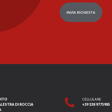
INVIA RICHIESTA
DITO
CELLULARE
ALESTRA DI ROCCIA
+39 338 9775985
A