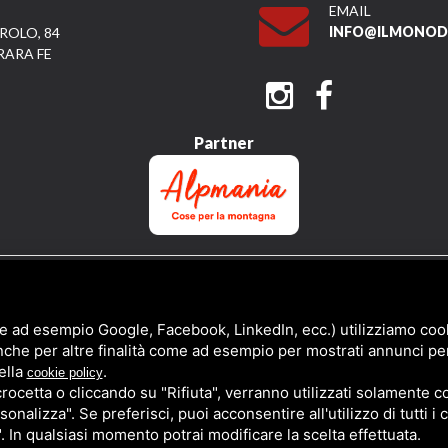
EMAIL
INFO@ILMONODI
ROLO, 84
RARA FE
Partner
QUESTO SITO È PROTETTO DA GOOGLE RECAPTCHA V3,
PRIVACY POLICY
E
TERMS 
e ad esempio Google, Facebook, LinkedIn, ecc.) utilizziamo cooki
nche per altre finalità come ad esempio per mostrati annunci pe
ella
.
cookie policy
cetta o cliccando su "Rifiuta", verranno utilizzati solamente co
sonalizza". Se preferisci, puoi acconsentire all'utilizzo di tutti i
". In qualsiasi momento potrai modificare la scelta effettuata.