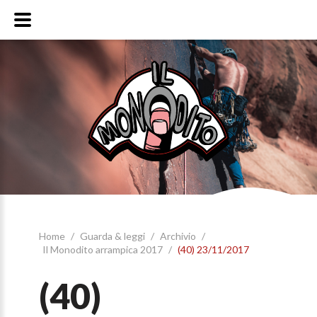
Home
/
Guarda & leggi
/
Archivio
/
Il Monodito arrampica 2017
/
(40) 23/11/2017
(40)