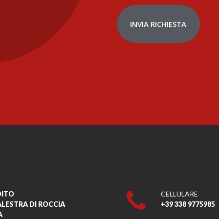
INVIA RICHIESTA
DITO
CELLULARE
ALESTRA DI ROCCIA
+39 338 9775985
A