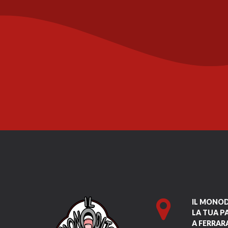
IL MONO
LA TUA P
A FERRAR