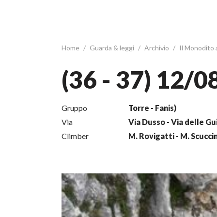
Home
/
Guarda & leggi
/
Archivio
/
Il Monodito
(36 - 37) 12/
Gruppo
Torre - Fanis)
Via
Via Dusso - Via delle Gu
Climber
M. Rovigatti - M. Scucc