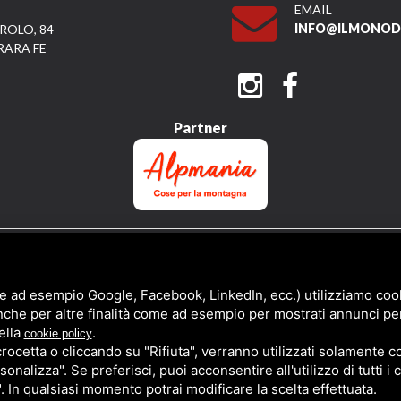
EMAIL
INFO@ILMONODI
ROLO, 84
RARA FE
Partner
QUESTO SITO È PROTETTO DA GOOGLE RECAPTCHA V3,
PRIVACY POLICY
E
TERMS 
e ad esempio Google, Facebook, LinkedIn, ecc.) utilizziamo cooki
nche per altre finalità come ad esempio per mostrati annunci pe
ella
.
cookie policy
cetta o cliccando su "Rifiuta", verranno utilizzati solamente co
sonalizza". Se preferisci, puoi acconsentire all'utilizzo di tutti i
". In qualsiasi momento potrai modificare la scelta effettuata.