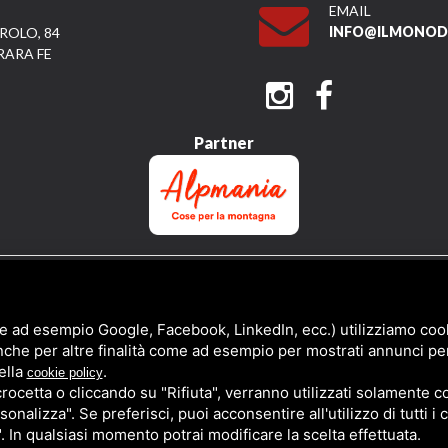
EMAIL
INFO@ILMONODI
ROLO, 84
RARA FE
Partner
QUESTO SITO È PROTETTO DA GOOGLE RECAPTCHA V3,
PRIVACY POLICY
E
TERMS 
e ad esempio Google, Facebook, LinkedIn, ecc.) utilizziamo cooki
nche per altre finalità come ad esempio per mostrati annunci pe
ella
.
cookie policy
cetta o cliccando su "Rifiuta", verranno utilizzati solamente co
sonalizza". Se preferisci, puoi acconsentire all'utilizzo di tutti i
". In qualsiasi momento potrai modificare la scelta effettuata.