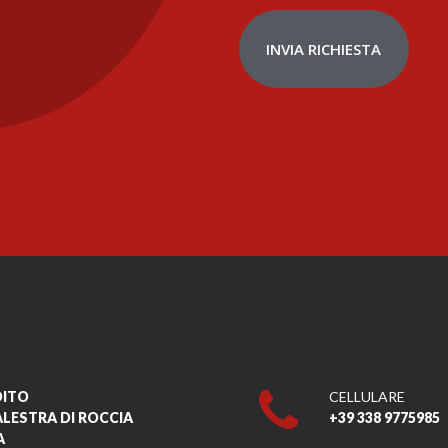
INVIA RICHIESTA
DITO
CELLULARE
ALESTRA DI ROCCIA
+39 338 9775985
A