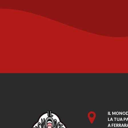
IL MONO
LA TUA P
A FERRAR