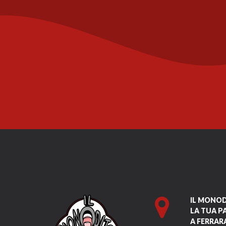
IL MONO
LA TUA P
A FERRAR