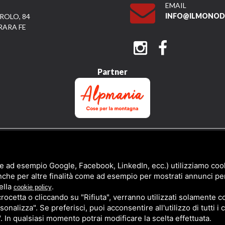
EMAIL
INFO@ILMONODI
ROLO, 84
RARA FE
Partner
QUESTO SITO È PROTETTO DA GOOGLE RECAPTCHA V3,
PRIVACY POLICY
E
TERMS 
e ad esempio Google, Facebook, LinkedIn, ecc.) utilizziamo cooki
nche per altre finalità come ad esempio per mostrati annunci pe
ella
.
cookie policy
cetta o cliccando su "Rifiuta", verranno utilizzati solamente co
sonalizza". Se preferisci, puoi acconsentire all'utilizzo di tutti i
". In qualsiasi momento potrai modificare la scelta effettuata.