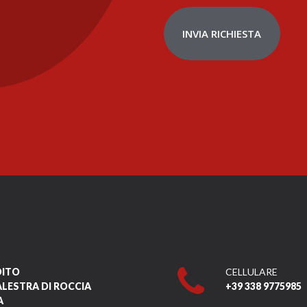
INVIA RICHIESTA
DITO
CELLULARE
ALESTRA DI ROCCIA
+39 338 9775985
A