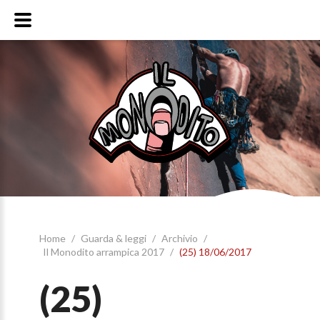
Home
/
Guarda & leggi
/
Archivio
/
Il Monodito arrampica 2017
/
(25) 18/06/2017
(25)