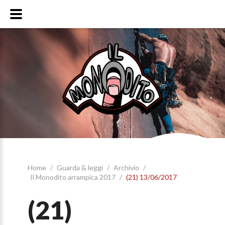
Home
/
Guarda & leggi
/
Archivio
/
Il Monodito arrampica 2017
/
(21) 13/06/2017
(21)