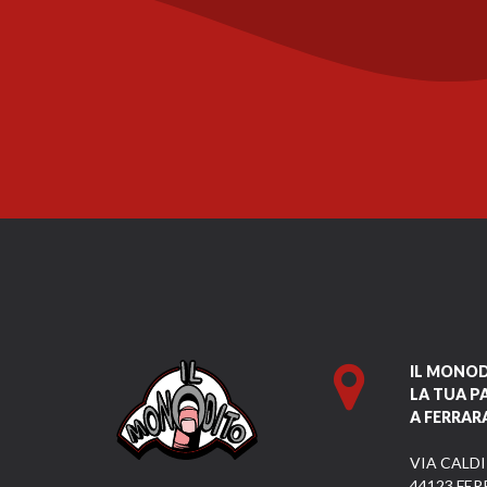
IL MONO
LA TUA P
A FERRAR
VIA CALDI
44123 FER