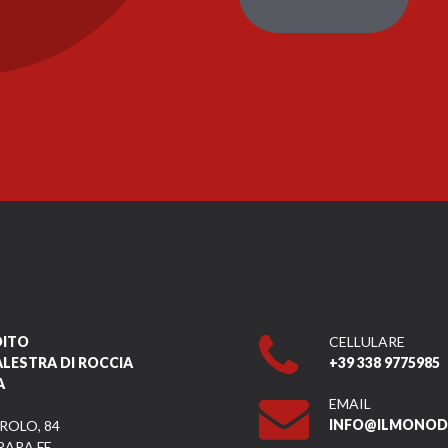
DITO
CELLULARE
ALESTRA DI ROCCIA
+39 338 9775985
A
EMAIL
INFO@ILMONODI
ROLO, 84
RARA FE