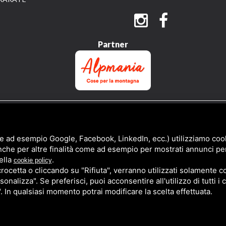
Partner
QUESTO SITO È PROTETTO DA GOOGLE RECAPTCHA V3,
PRIVACY POLICY
E
TERMS 
e ad esempio Google, Facebook, LinkedIn, ecc.) utilizziamo cooki
nche per altre finalità come ad esempio per mostrati annunci pe
ella
.
cookie policy
cetta o cliccando su "Rifiuta", verranno utilizzati solamente co
sonalizza". Se preferisci, puoi acconsentire all'utilizzo di tutti i
". In qualsiasi momento potrai modificare la scelta effettuata.