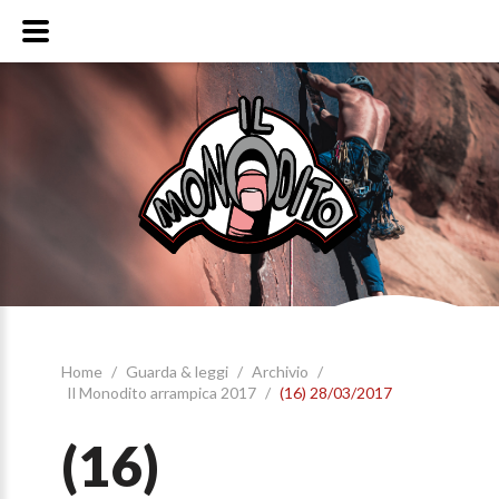
Home
/
Guarda & leggi
/
Archivio
/
Il Monodito arrampica 2017
/
(16) 28/03/2017
(16)