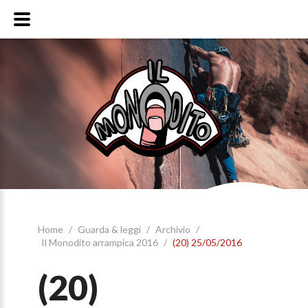
Home
/
Guarda & leggi
/
Archivio
/
Il Monodito arrampica 2016
/
(20) 25/05/2016
(20)