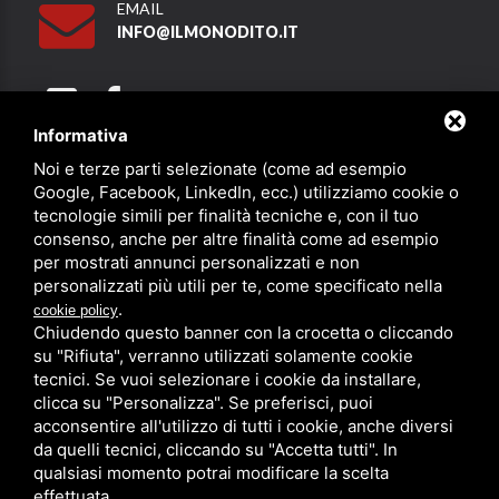
EMAIL
INFO@ILMONODITO.IT
Informativa
Noi e terze parti selezionate (come ad esempio
Partner
Google, Facebook, LinkedIn, ecc.) utilizziamo cookie o
tecnologie simili per finalità tecniche e, con il tuo
consenso, anche per altre finalità come ad esempio
per mostrati annunci personalizzati e non
personalizzati più utili per te, come specificato nella
.
cookie policy
Chiudendo questo banner con la crocetta o cliccando
su "Rifiuta", verranno utilizzati solamente cookie
PRIVACY
/
SITEMAP
/ QUESTO SITO È PROTETTO DA GOOGLE
RECAPTCHA V3,
PRIVACY POLICY
E
TERMS OF SERVICE
DI GOOGLE.
tecnici. Se vuoi selezionare i cookie da installare,
clicca su "Personalizza". Se preferisci, puoi
acconsentire all'utilizzo di tutti i cookie, anche diversi
da quelli tecnici, cliccando su "Accetta tutti". In
qualsiasi momento potrai modificare la scelta
effettuata.