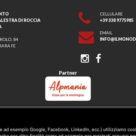
DITO
CELLULARE
ALESTRA DI ROCCIA
+39 338 9775985
A
EMAIL
INFO@ILMONODI
ROLO, 84
RARA FE
Partner
QUESTO SITO È PROTETTO DA GOOGLE RECAPTCHA V3,
PRIVACY POLICY
E
TERMS 
e ad esempio Google, Facebook, LinkedIn, ecc.) utilizziamo cooki
nche per altre finalità come ad esempio per mostrati annunci pe