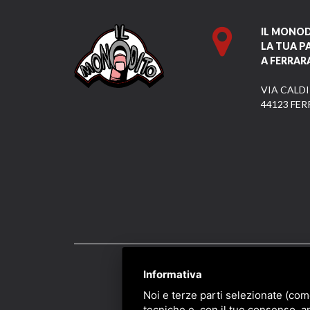
IL MONO
LA TUA P
A FERRAR
VIA CALDI
44123 FER
Informativa
PRIVACY
/
SITEMAP
/ 
Noi e terze parti selezionate (com
tecniche e, con il tuo consenso, a