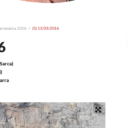
 arrampica 2016
/
(5) 13/03/2016
6
Sarca)
)
arra