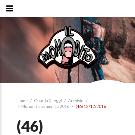
Home
/
Guarda & leggi
/
Archivio
/
Il Monodito arrampica 2016
/
(46) 12/12/2016
(46)