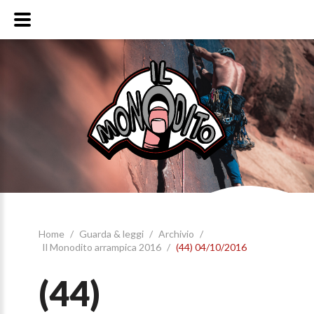
Home
/
Guarda & leggi
/
Archivio
/
Il Monodito arrampica 2016
/
(44) 04/10/2016
(44)