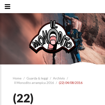
Home
/
Guarda & leggi
/
Archivio
/
Il Monodito arrampica 2016
/
(22) 04/08/2016
(22)