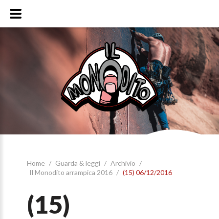
Home
/
Guarda & leggi
/
Archivio
/
Il Monodito arrampica 2016
/
(15) 06/12/2016
(15)