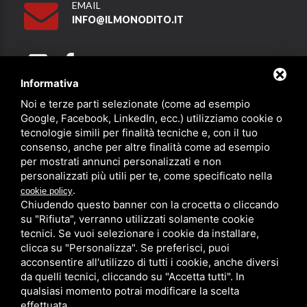
EMAIL
INFO@ILMONODITO.IT
Informativa
Noi e terze parti selezionate (come ad esempio
Partner
Google, Facebook, LinkedIn, ecc.) utilizziamo cookie o
tecnologie simili per finalità tecniche e, con il tuo
consenso, anche per altre finalità come ad esempio
per mostrati annunci personalizzati e non
personalizzati più utili per te, come specificato nella
.
cookie policy
Chiudendo questo banner con la crocetta o cliccando
su "Rifiuta", verranno utilizzati solamente cookie
PRIVACY
/
SITEMAP
/ QUESTO SITO È PROTETTO DA GOOGLE
RECAPTCHA V3,
PRIVACY POLICY
E
TERMS OF SERVICE
DI GOOGLE.
tecnici. Se vuoi selezionare i cookie da installare,
clicca su "Personalizza". Se preferisci, puoi
acconsentire all'utilizzo di tutti i cookie, anche diversi
da quelli tecnici, cliccando su "Accetta tutti". In
qualsiasi momento potrai modificare la scelta
effettuata.