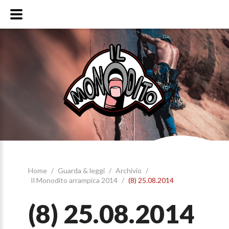
Home
/
Guarda & leggi
/
Archivio
/
Il Monodito arrampica 2014
/
(8) 25.08.2014
(8) 25.08.2014