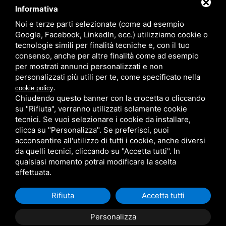
Informativa
Noi e terze parti selezionate (come ad esempio
Partner
Google, Facebook, LinkedIn, ecc.) utilizziamo cookie o
tecnologie simili per finalità tecniche e, con il tuo
consenso, anche per altre finalità come ad esempio
per mostrati annunci personalizzati e non
personalizzati più utili per te, come specificato nella
.
cookie policy
Chiudendo questo banner con la crocetta o cliccando
su "Rifiuta", verranno utilizzati solamente cookie
PRIVACY
/
SITEMAP
/ QUESTO SITO È PROTETTO DA GOOGLE
RECAPTCHA V3,
PRIVACY POLICY
E
TERMS OF SERVICE
DI GOOGLE.
tecnici. Se vuoi selezionare i cookie da installare,
clicca su "Personalizza". Se preferisci, puoi
acconsentire all'utilizzo di tutti i cookie, anche diversi
da quelli tecnici, cliccando su "Accetta tutti". In
qualsiasi momento potrai modificare la scelta
effettuata.
Rifiuta
Accetta tutti
Personalizza