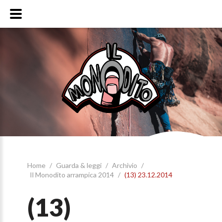
Home
/
Guarda & leggi
/
Archivio
/
Il Monodito arrampica 2014
/
(13) 23.12.2014
(13)