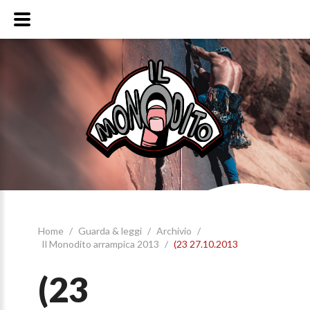
Home
/
Guarda & leggi
/
Archivio
/
Il Monodito arrampica 2013
/
(23 27.10.2013
(23