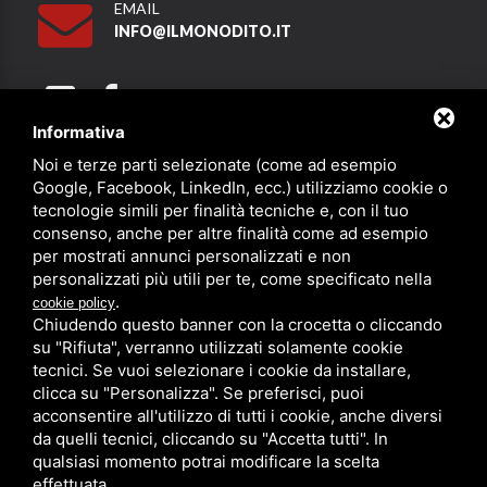
EMAIL
INFO@ILMONODITO.IT
Informativa
Noi e terze parti selezionate (come ad esempio
Partner
Google, Facebook, LinkedIn, ecc.) utilizziamo cookie o
tecnologie simili per finalità tecniche e, con il tuo
consenso, anche per altre finalità come ad esempio
per mostrati annunci personalizzati e non
personalizzati più utili per te, come specificato nella
.
cookie policy
Chiudendo questo banner con la crocetta o cliccando
su "Rifiuta", verranno utilizzati solamente cookie
PRIVACY
/
SITEMAP
/ QUESTO SITO È PROTETTO DA GOOGLE
RECAPTCHA V3,
PRIVACY POLICY
E
TERMS OF SERVICE
DI GOOGLE.
tecnici. Se vuoi selezionare i cookie da installare,
clicca su "Personalizza". Se preferisci, puoi
acconsentire all'utilizzo di tutti i cookie, anche diversi
da quelli tecnici, cliccando su "Accetta tutti". In
qualsiasi momento potrai modificare la scelta
effettuata.