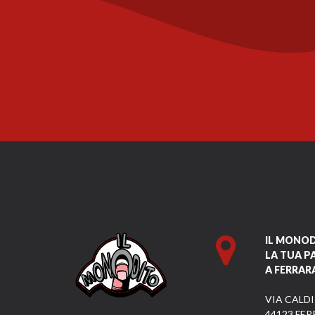
IL MONO
LA TUA P
A FERRAR
VIA CALDI
44123 FER