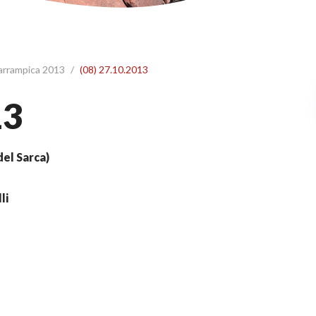
 arrampica 2013
/
(08) 27.10.2013
13
del Sarca)
li