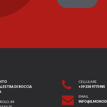
DITO
CELLULARE
ALESTRA DI ROCCIA
+39 338 9775985
A
EMAIL
INFO@ILMONODI
ROLO, 84
RARA FE