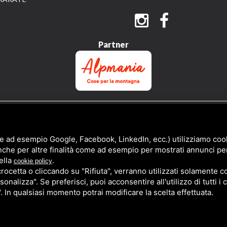
Partner
QUESTO SITO È PROTETTO DA GOOGLE RECAPTCHA V3,
PRIVACY POLICY
E
TERMS 
e ad esempio Google, Facebook, LinkedIn, ecc.) utilizziamo cooki
nche per altre finalità come ad esempio per mostrati annunci pe
ella
.
cookie policy
cetta o cliccando su "Rifiuta", verranno utilizzati solamente co
sonalizza". Se preferisci, puoi acconsentire all'utilizzo di tutti i
". In qualsiasi momento potrai modificare la scelta effettuata.