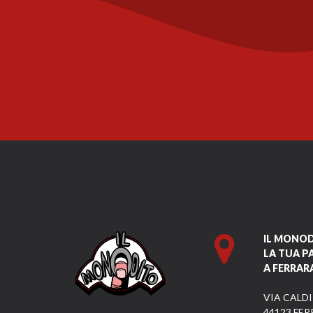
IL MONO
LA TUA P
A FERRAR
VIA CALDI
44123 FER