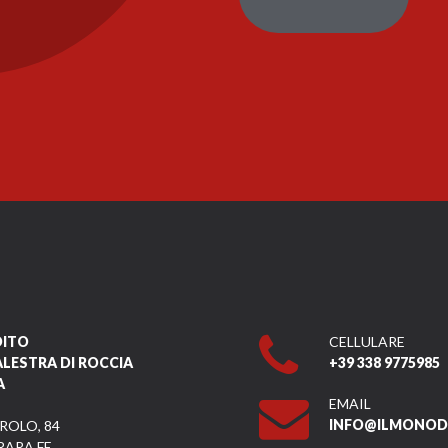
DITO
CELLULARE
ALESTRA DI ROCCIA
+39 338 9775985
A
EMAIL
INFO@ILMONODI
ROLO, 84
RARA FE