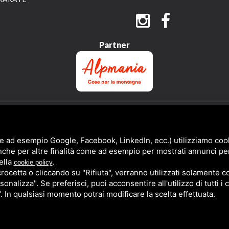
Partner
QUESTO SITO È PROTETTO DA GOOGLE RECAPTCHA V3,
PRIVACY POLICY
E
TERMS 
e ad esempio Google, Facebook, LinkedIn, ecc.) utilizziamo cooki
nche per altre finalità come ad esempio per mostrati annunci pe
ella
.
cookie policy
cetta o cliccando su "Rifiuta", verranno utilizzati solamente co
sonalizza". Se preferisci, puoi acconsentire all'utilizzo di tutti i
". In qualsiasi momento potrai modificare la scelta effettuata.