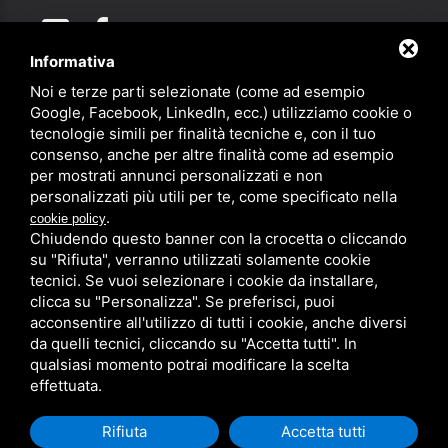
Informativa
Noi e terze parti selezionate (come ad esempio
Partner
Google, Facebook, LinkedIn, ecc.) utilizziamo cookie o
tecnologie simili per finalità tecniche e, con il tuo
consenso, anche per altre finalità come ad esempio
per mostrati annunci personalizzati e non
personalizzati più utili per te, come specificato nella
.
cookie policy
Chiudendo questo banner con la crocetta o cliccando
su "Rifiuta", verranno utilizzati solamente cookie
PRIVACY
/
SITEMAP
/ QUESTO SITO È PROTETTO DA GOOGLE
RECAPTCHA V3,
PRIVACY POLICY
E
TERMS OF SERVICE
DI GOOGLE.
tecnici. Se vuoi selezionare i cookie da installare,
clicca su "Personalizza". Se preferisci, puoi
acconsentire all'utilizzo di tutti i cookie, anche diversi
da quelli tecnici, cliccando su "Accetta tutti". In
qualsiasi momento potrai modificare la scelta
effettuata.
Rifiuta
Accetta tutti