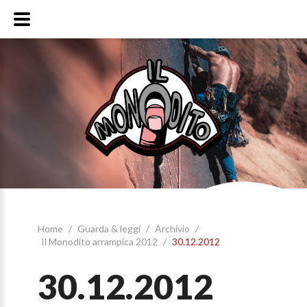
Home
/
Guarda & leggi
/
Archivio
/
Il Monodito arrampica 2012
/
30.12.2012
30.12.2012