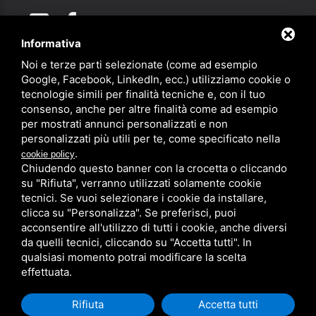
Informativa
Noi e terze parti selezionate (come ad esempio
Partner
Google, Facebook, LinkedIn, ecc.) utilizziamo cookie o
tecnologie simili per finalità tecniche e, con il tuo
consenso, anche per altre finalità come ad esempio
per mostrati annunci personalizzati e non
personalizzati più utili per te, come specificato nella
.
cookie policy
Chiudendo questo banner con la crocetta o cliccando
su "Rifiuta", verranno utilizzati solamente cookie
PRIVACY
/
SITEMAP
/ QUESTO SITO È PROTETTO DA GOOGLE
RECAPTCHA V3,
PRIVACY POLICY
E
TERMS OF SERVICE
DI GOOGLE.
tecnici. Se vuoi selezionare i cookie da installare,
clicca su "Personalizza". Se preferisci, puoi
acconsentire all'utilizzo di tutti i cookie, anche diversi
da quelli tecnici, cliccando su "Accetta tutti". In
qualsiasi momento potrai modificare la scelta
effettuata.
Rifiuta
Accetta tutti