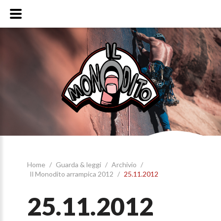
Home
/
Guarda & leggi
/
Archivio
/
Il Monodito arrampica 2012
/
25.11.2012
25.11.2012