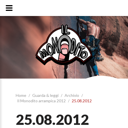
Home
/
Guarda & leggi
/
Archivio
/
Il Monodito arrampica 2012
/
25.08.2012
25.08.2012