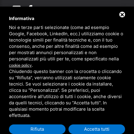
Informativa
Noi e terze parti selezionate (come ad esempio
Partner
Google, Facebook, LinkedIn, ecc.) utilizziamo cookie o
tecnologie simili per finalità tecniche e, con il tuo
consenso, anche per altre finalità come ad esempio
per mostrati annunci personalizzati e non
personalizzati più utili per te, come specificato nella
.
cookie policy
Chiudendo questo banner con la crocetta o cliccando
su "Rifiuta", verranno utilizzati solamente cookie
PRIVACY
/
SITEMAP
/ QUESTO SITO È PROTETTO DA GOOGLE
RECAPTCHA V3,
PRIVACY POLICY
E
TERMS OF SERVICE
DI GOOGLE.
tecnici. Se vuoi selezionare i cookie da installare,
clicca su "Personalizza". Se preferisci, puoi
acconsentire all'utilizzo di tutti i cookie, anche diversi
da quelli tecnici, cliccando su "Accetta tutti". In
qualsiasi momento potrai modificare la scelta
effettuata.
Rifiuta
Accetta tutti