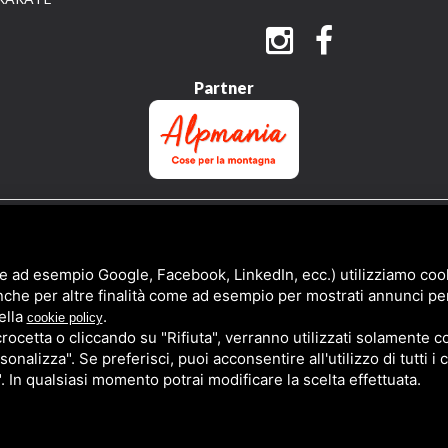
Partner
QUESTO SITO È PROTETTO DA GOOGLE RECAPTCHA V3,
PRIVACY POLICY
E
TERMS 
e ad esempio Google, Facebook, LinkedIn, ecc.) utilizziamo cooki
nche per altre finalità come ad esempio per mostrati annunci pe
ella
.
cookie policy
cetta o cliccando su "Rifiuta", verranno utilizzati solamente co
sonalizza". Se preferisci, puoi acconsentire all'utilizzo di tutti i
". In qualsiasi momento potrai modificare la scelta effettuata.