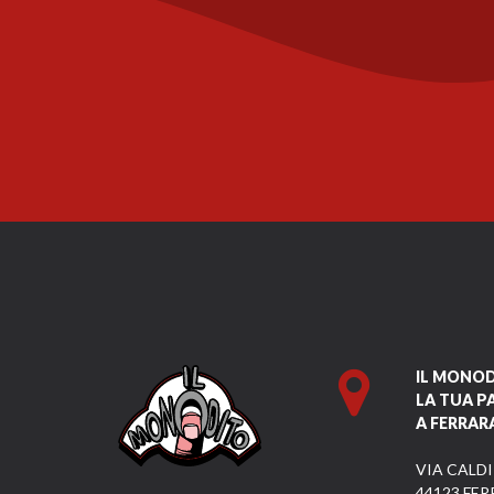
IL MONO
LA TUA P
A FERRAR
VIA CALDI
44123 FER