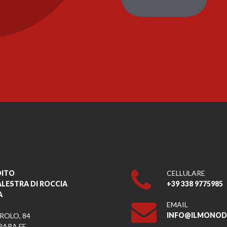
DITO
CELLULARE
ALESTRA DI ROCCIA
+39 338 9775985
A
EMAIL
INFO@ILMONODI
ROLO, 84
RARA FE