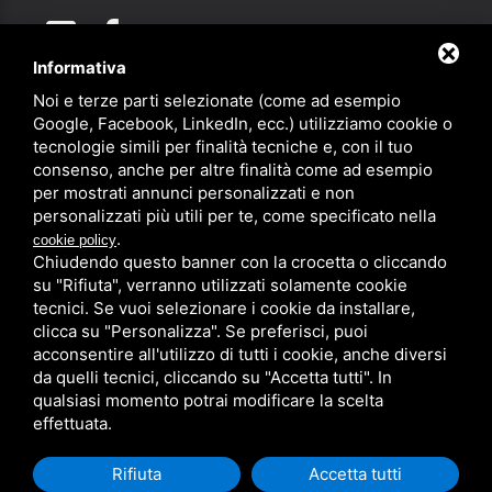
Informativa
Noi e terze parti selezionate (come ad esempio
Partner
Google, Facebook, LinkedIn, ecc.) utilizziamo cookie o
tecnologie simili per finalità tecniche e, con il tuo
consenso, anche per altre finalità come ad esempio
per mostrati annunci personalizzati e non
personalizzati più utili per te, come specificato nella
.
cookie policy
Chiudendo questo banner con la crocetta o cliccando
su "Rifiuta", verranno utilizzati solamente cookie
PRIVACY
/
SITEMAP
/ QUESTO SITO È PROTETTO DA GOOGLE
RECAPTCHA V3,
PRIVACY POLICY
E
TERMS OF SERVICE
DI GOOGLE.
tecnici. Se vuoi selezionare i cookie da installare,
clicca su "Personalizza". Se preferisci, puoi
acconsentire all'utilizzo di tutti i cookie, anche diversi
da quelli tecnici, cliccando su "Accetta tutti". In
qualsiasi momento potrai modificare la scelta
effettuata.
Rifiuta
Accetta tutti