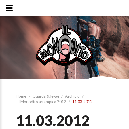
Home
/
Guarda & leggi
/
Archivio
/
Il Monodito arrampica 2012
/
11.03.2012
11.03.2012