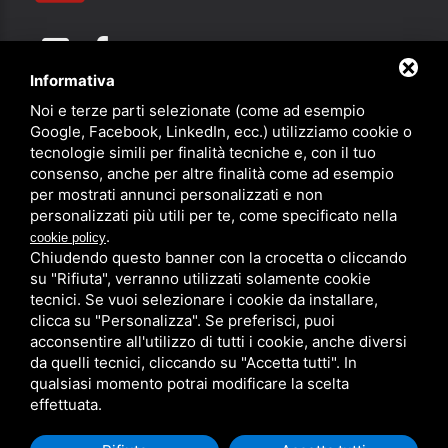
Informativa
Noi e terze parti selezionate (come ad esempio
Partner
Google, Facebook, LinkedIn, ecc.) utilizziamo cookie o
tecnologie simili per finalità tecniche e, con il tuo
consenso, anche per altre finalità come ad esempio
per mostrati annunci personalizzati e non
personalizzati più utili per te, come specificato nella
.
cookie policy
Chiudendo questo banner con la crocetta o cliccando
su "Rifiuta", verranno utilizzati solamente cookie
PRIVACY
/
SITEMAP
/ QUESTO SITO È PROTETTO DA GOOGLE
RECAPTCHA V3,
PRIVACY POLICY
E
TERMS OF SERVICE
DI GOOGLE.
tecnici. Se vuoi selezionare i cookie da installare,
clicca su "Personalizza". Se preferisci, puoi
acconsentire all'utilizzo di tutti i cookie, anche diversi
da quelli tecnici, cliccando su "Accetta tutti". In
qualsiasi momento potrai modificare la scelta
effettuata.