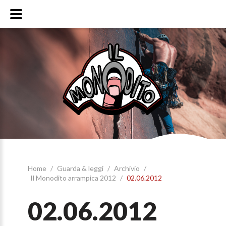
Home
/
Guarda & leggi
/
Archivio
/
Il Monodito arrampica 2012
/
02.06.2012
02.06.2012