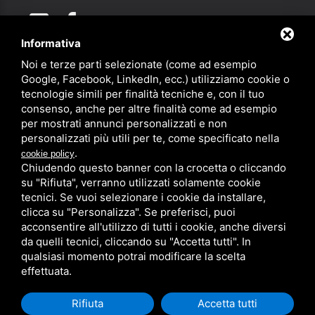
Informativa
Noi e terze parti selezionate (come ad esempio
Partner
Google, Facebook, LinkedIn, ecc.) utilizziamo cookie o
tecnologie simili per finalità tecniche e, con il tuo
consenso, anche per altre finalità come ad esempio
per mostrati annunci personalizzati e non
personalizzati più utili per te, come specificato nella
.
cookie policy
Chiudendo questo banner con la crocetta o cliccando
su "Rifiuta", verranno utilizzati solamente cookie
PRIVACY
/
SITEMAP
/ QUESTO SITO È PROTETTO DA GOOGLE
RECAPTCHA V3,
PRIVACY POLICY
E
TERMS OF SERVICE
DI GOOGLE.
tecnici. Se vuoi selezionare i cookie da installare,
clicca su "Personalizza". Se preferisci, puoi
acconsentire all'utilizzo di tutti i cookie, anche diversi
da quelli tecnici, cliccando su "Accetta tutti". In
qualsiasi momento potrai modificare la scelta
effettuata.
Rifiuta
Accetta tutti