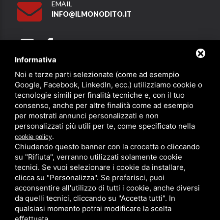
EMAIL
INFO@ILMONODITO.IT
Informativa
Noi e terze parti selezionate (come ad esempio
Partner
Google, Facebook, LinkedIn, ecc.) utilizziamo cookie o
tecnologie simili per finalità tecniche e, con il tuo
consenso, anche per altre finalità come ad esempio
per mostrati annunci personalizzati e non
personalizzati più utili per te, come specificato nella
.
cookie policy
Chiudendo questo banner con la crocetta o cliccando
su "Rifiuta", verranno utilizzati solamente cookie
PRIVACY
/
SITEMAP
/ QUESTO SITO È PROTETTO DA GOOGLE
RECAPTCHA V3,
PRIVACY POLICY
E
TERMS OF SERVICE
DI GOOGLE.
tecnici. Se vuoi selezionare i cookie da installare,
clicca su "Personalizza". Se preferisci, puoi
acconsentire all'utilizzo di tutti i cookie, anche diversi
da quelli tecnici, cliccando su "Accetta tutti". In
qualsiasi momento potrai modificare la scelta
effettuata.