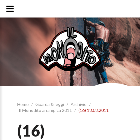
Home
/
Guarda & leggi
/
Archivio
/
Il Monodito arrampica 2011
/
(16) 18.08.2011
(16)