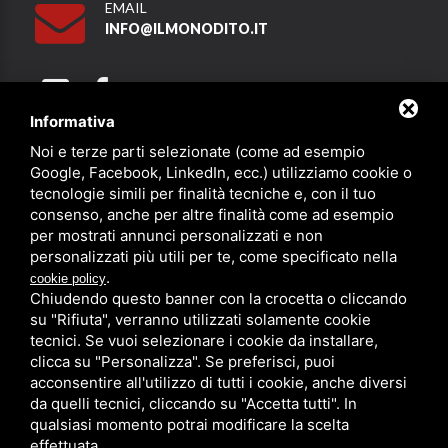
EMAIL
INFO@ILMONODITO.IT
Informativa
Noi e terze parti selezionate (come ad esempio
Partner
Google, Facebook, LinkedIn, ecc.) utilizziamo cookie o
tecnologie simili per finalità tecniche e, con il tuo
consenso, anche per altre finalità come ad esempio
per mostrati annunci personalizzati e non
personalizzati più utili per te, come specificato nella
.
cookie policy
Chiudendo questo banner con la crocetta o cliccando
su "Rifiuta", verranno utilizzati solamente cookie
PRIVACY
/
SITEMAP
/ QUESTO SITO È PROTETTO DA GOOGLE
RECAPTCHA V3,
PRIVACY POLICY
E
TERMS OF SERVICE
DI GOOGLE.
tecnici. Se vuoi selezionare i cookie da installare,
clicca su "Personalizza". Se preferisci, puoi
acconsentire all'utilizzo di tutti i cookie, anche diversi
da quelli tecnici, cliccando su "Accetta tutti". In
qualsiasi momento potrai modificare la scelta
effettuata.