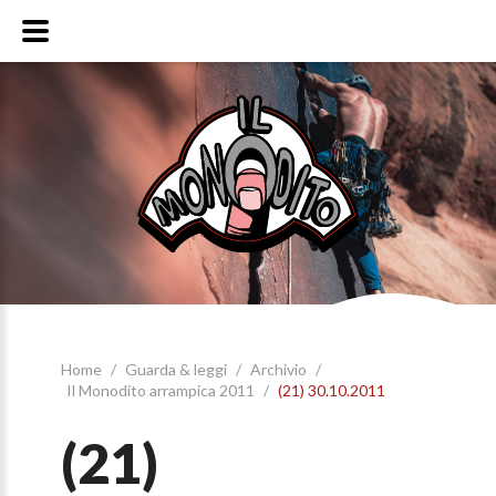
Home
/
Guarda & leggi
/
Archivio
/
Il Monodito arrampica 2011
/
(21) 30.10.2011
(21)