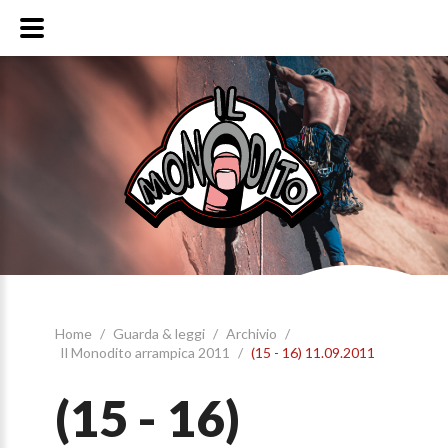
Home
/
Guarda & leggi
/
Archivio
/
Il Monodito arrampica 2011
/
(15 - 16) 11.09.2011
(15 - 16)