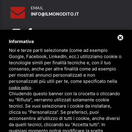
EMAIL
INFO@ILMONODITO.IT
Informativa
Noi e terze parti selezionate (come ad esempio
Partner
Google, Facebook, LinkedIn, ecc.) utilizziamo cookie o
tecnologie simili per finalità tecniche e, con il tuo
consenso, anche per altre finalità come ad esempio
per mostrati annunci personalizzati e non
personalizzati più utili per te, come specificato nella
.
cookie policy
Chiudendo questo banner con la crocetta o cliccando
su "Rifiuta", verranno utilizzati solamente cookie
PRIVACY
/
SITEMAP
/ QUESTO SITO È PROTETTO DA GOOGLE
RECAPTCHA V3,
PRIVACY POLICY
E
TERMS OF SERVICE
DI GOOGLE.
tecnici. Se vuoi selezionare i cookie da installare,
clicca su "Personalizza". Se preferisci, puoi
acconsentire all'utilizzo di tutti i cookie, anche diversi
da quelli tecnici, cliccando su "Accetta tutti". In
qualsiasi momento potrai modificare la scelta