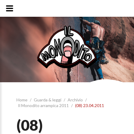
Home
/
Guarda & leggi
/
Archivio
/
Il Monodito arrampica 2011
/
(08) 23.04.2011
(08)