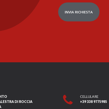
INVIA RICHIESTA
DITO
CELLULARE
ALESTRA DI ROCCIA
+39 338 9775985
A