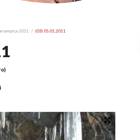
 arrampica 2011
/
(03) 05.01.2011
11
ro)
i