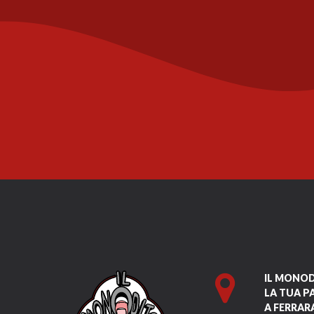
IL MONO
LA TUA P
A FERRAR