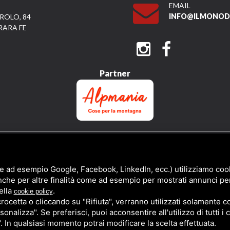
EMAIL
INFO@ILMONODI
ROLO, 84
RARA FE
Partner
QUESTO SITO È PROTETTO DA GOOGLE RECAPTCHA V3,
PRIVACY POLICY
E
TERMS 
e ad esempio Google, Facebook, LinkedIn, ecc.) utilizziamo cooki
nche per altre finalità come ad esempio per mostrati annunci pe
ella
.
cookie policy
cetta o cliccando su "Rifiuta", verranno utilizzati solamente co
sonalizza". Se preferisci, puoi acconsentire all'utilizzo di tutti i
". In qualsiasi momento potrai modificare la scelta effettuata.