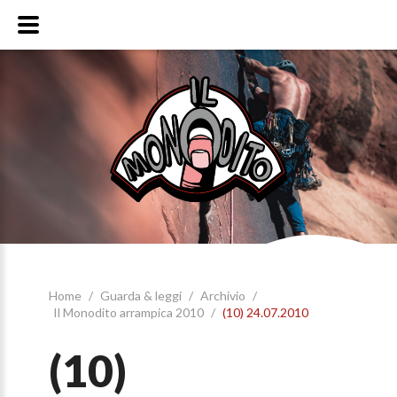
Home
/
Guarda & leggi
/
Archivio
/
Il Monodito arrampica 2010
/
(10) 24.07.2010
(10)