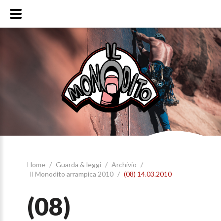
Home
/
Guarda & leggi
/
Archivio
/
Il Monodito arrampica 2010
/
(08) 14.03.2010
(08)