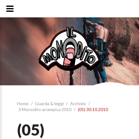
Home
/
Guarda & leggi
/
Archivio
/
Il Monodito arrampica 2010
/
(05) 30.10.2010
(05)